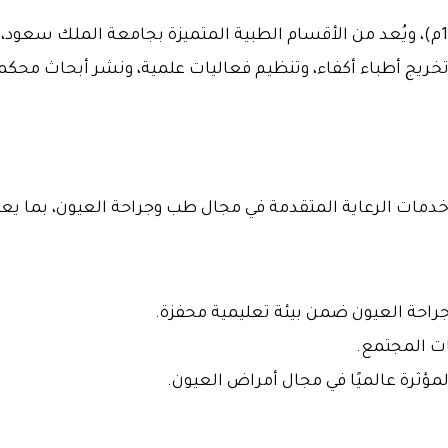
تأسس قسم طب وجراحة العيون عام 1394هـ (1974م)، ويُعد من الأقسام الطبية المتميزة 
يج أطباء أكفاء، وتنظيم فعاليات علمية، ونشر أبحاث محكمة 
، وخدمات الرعاية المتقدمة في مجال طب وجراحة العيون، بما يع
راحة العيون ضمن بيئة تعليمية محفزة.
ات المجتمع.
مؤثرة عالميًا في مجال أمراض العيون.