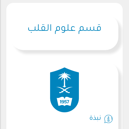
قسم علوم القلب
نبذة